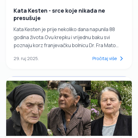
Kata Kesten - srce koje nikada ne
presušuje
Kata Kesten je prije nekoliko dana napunila 88
godina života.Ovu krepku i vrijednu baku svi
poznaju korz franjevačku bolnicu Dr. Fra Mato
Nikolić u Novoj Biloj.Svakodnevno je ranjenicima u
29. ruj 2025.
Pročitaj više
rukama sa obližnjeg bunara donosila vodu.
Ponekad bi donosila i mlijeko, čajeve, pite...Svaki
dan baka Kata je donosila između 200 i 300 litara
vode ranjeicima i osoblju bolnice.Njenu dobrotu
mnogi još uvijek pamte i prepričavaju.