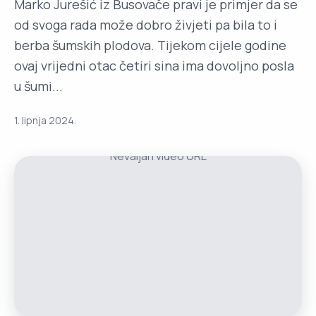
Marko Jurešić iz Busovače pravi je primjer da se
od svoga rada može dobro živjeti pa bila to i
berba šumskih plodova. Tijekom cijele godine
ovaj vrijedni otac četiri sina ima dovoljno posla
u šumi...
1. lipnja 2024.
Nevaljan video URL