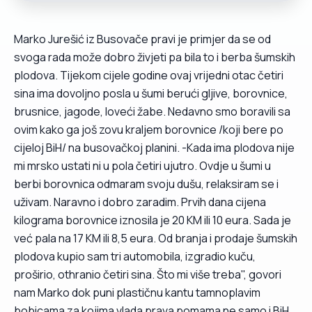
Marko Jurešić iz Busovače pravi je primjer da se od
svoga rada može dobro živjeti pa bila to i berba šumskih
plodova. Tijekom cijele godine ovaj vrijedni otac četiri
sina ima dovoljno posla u šumi berući gljive, borovnice,
brusnice, jagode, loveći žabe. Nedavno smo boravili sa
ovim kako ga još zovu kraljem borovnice /koji bere po
cijeloj BiH/ na busovačkoj planini. -Kada ima plodova nije
mi mrsko ustati ni u pola četiri ujutro. Ovdje u šumi u
berbi borovnica odmaram svoju dušu, relaksiram se i
uživam. Naravno i dobro zaradim. Prvih dana cijena
kilograma borovnice iznosila je 20 KM ili 10 eura. Sada je
već pala na 17 KM ili 8,5 eura. Od branja i prodaje šumskih
plodova kupio sam tri automobila, izgradio kuču,
proširio, othranio četiri sina. Što mi više treba", govori
nam Marko dok puni plastičnu kantu tamnoplavim
bobicama za kojima vlada prava pomama ne samo i BiH