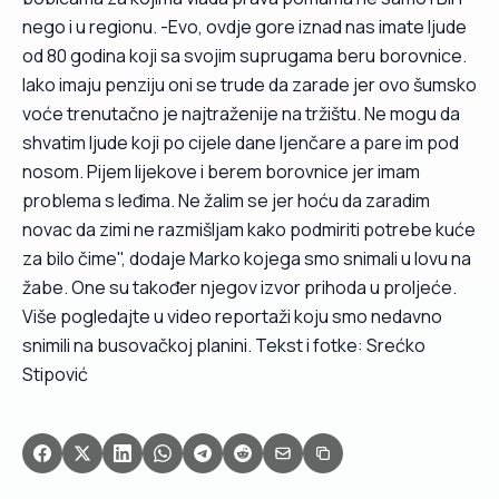
nego i u regionu. -Evo, ovdje gore iznad nas imate ljude
od 80 godina koji sa svojim suprugama beru borovnice.
Iako imaju penziju oni se trude da zarade jer ovo šumsko
voće trenutačno je najtraženije na tržištu. Ne mogu da
shvatim ljude koji po cijele dane ljenčare a pare im pod
nosom. Pijem lijekove i berem borovnice jer imam
problema s leđima. Ne žalim se jer hoću da zaradim
novac da zimi ne razmišljam kako podmiriti potrebe kuće
za bilo čime", dodaje Marko kojega smo snimali u lovu na
žabe. One su također njegov izvor prihoda u proljeće.
Više pogledajte u video reportaži koju smo nedavno
snimili na busovačkoj planini. Tekst i fotke: Srećko
Stipović